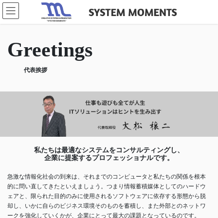
コ
ナ
ン
ビ
テ
ゲ
ン
ー
Greetings
ツ
シ
へ
ョ
ス
ン
代表挨拶
キ
に
ッ
移
プ
動
私たちは最適なシステムをコンサルティングし、
企業に提案するプロフェッショナルです。
急激な情報化社会の到来は、それまでのコンピュータと私たちの関係を根本
的に問い直してきたといえましょう。つまり情報蓄積媒体としてのハードウ
ェアと、限られた目的のみに使用されるソフトウェアに依存する形態から脱
却し、いかに自らのビジネス環境そのものを蓄積し、また外部とのネットワ
ークを強化していくかが、企業にとって最大の課題となっているのです。